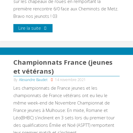
sur les chapeaux de roues en remportant la
première rencontre 6/0 face aux Cheminots de Metz.
Bravo nos jeunots ! 03
Lire la suite
Championnats France (jeunes
et vétérans)
By
Alexandre Baudet
14 novembre 2021
Les championnats de France jeunes et les
championnats de France vétérans ont eu lieu le
même week-end de Novembre Championnat de
France jeunes à Mulhouse: En mixte, Romane et
Léo(BHBC) s’inclinent en 3 sets lors du premier tour
des qualifications Émilie et Noé (ASPTT) remportent
leur premier match et s’inclinent …