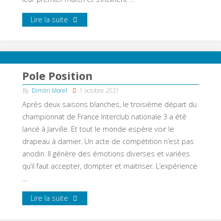
Lire la suite
Pole Position
By
Dimitri Morel
1 octobre 2021
Après deux saisons blanches, le troisième départ du
championnat de France Interclub nationale 3 a été
lancé à Jarville. Et tout le monde espère voir le
drapeau à damier. Un acte de compétition n’est pas
anodin. Il génère des émotions diverses et variées
qu’il faut accepter, dompter et maitriser. L’expérience
…
Lire la suite