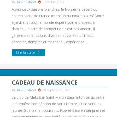
By
Dimitri Morel
1 octobre 2021
Après deux saisons blanches, le troisième départ du
championnat de France Interclub nationale 3 a été lancé
à Jarville. Et tout le monde espère voir le drapeau à
damier. Un acte de compétition n’est pas anodin. Il
génère des émotions diverses et variées qu’il faut
accepter, dompter et maitriser. L’expérience …
Lire la suite
CADEAU DE NAISSANCE
By
Dimitri Morel
20 septembre 2021
Le club de Metz Ban Saint Martin Badminton participait à
la première compétition de son Histoire. Et ce sont les
jeunes Guénaël en poussins, Noé et Elisa en benjamin et
Anaé en minime qui ont porté les couleurs du MBSMB