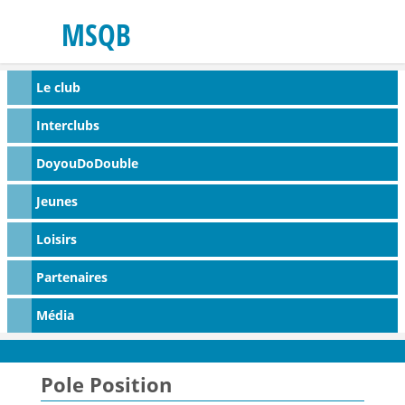
MSQB
Le club
Interclubs
DoyouDoDouble
Jeunes
Loisirs
Partenaires
Média
Pole Position